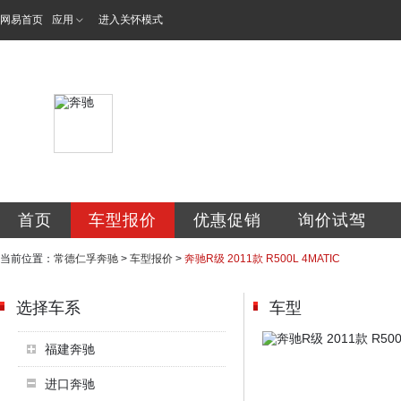
网易首页
应用
进入关怀模式
常德仁孚汽车服务
首页
车型报价
优惠促销
询价试驾
当前位置：
常德仁孚奔驰
>
车型报价
>
奔驰R级 2011款 R500L 4MATIC
选择车系
车型
福建奔驰
进口奔驰