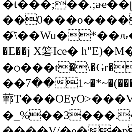
�t���;��.;aҽ��
��0���o����
�҇\��Wu�*��ԉ�z�.٩Wkkյj͠�np�*����z
�E��j X箬Ice� h"E
�ѻ���t�\�Gr�n�
��7��1~�*~�(�����R�U���'`���EK�
䕤T���OEyO>���V
�_%��3���.
����V/�e��p