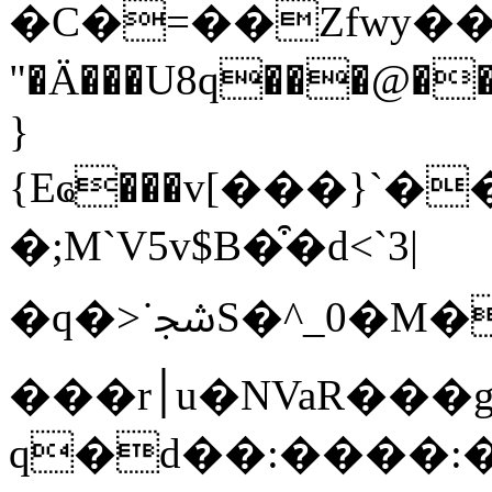
�C�=��Zfwy��Lݚ�ȉ
"�Ä���U8q���@��כ��[�n{���v���4dL�}\��OL�cہ���9����z�۵��˕͵�HQ�
}
{Eҩ���v[���}`��=
�;M`V5v$B�͒�d<`3|
�q�>˙ﴭS�^
���r׀u�NVaR���g�rIɚ
q�d��:����:�