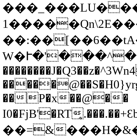
���_���LU��
1�����Qn\2E�
��:��[��6��tA
W�Ւ�'���^���
��������J�Q3��z�^3Wn
�����@��S�H0}y
��P�x��@��
I0�FjB'�RT̥.���.�
��=&���H�&�>