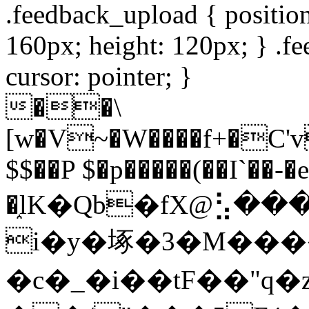
.feedback_upload { position:
160px; height: 120px; } .fe
cursor: pointer; }
��\
[w�V~�W����f+�C'v
$$��P $�p�����(��I`��-�e
�֑lK�Qb�fX@⣣���
i�y�㙇�3�M����
�c�_�i��tF��"q�z