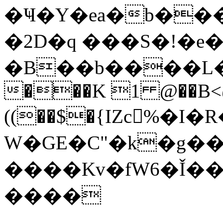
�Ҹ�Y�ea�b���
�2D�q ���S�!�e�
�B��b����L
���K 1 @��B<@
((��$�{IZc񉢶%
W�GE�C"�k�g��~
����Kv�fW6�Ǐ��
����