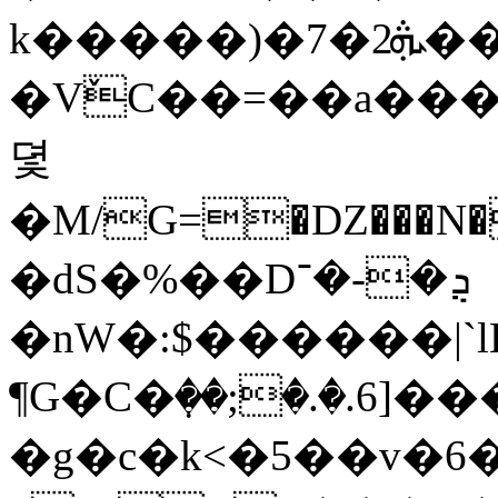
k�����)�ܞ2�7��o|
�VٚC��=��a���
뎣
�M/G=�DZ���N�
�dS�%��Dܯ�-�־
�nW�:$������|`l
¶G�C�ٜ��;�.�.
�g�c�k<�5��v�6