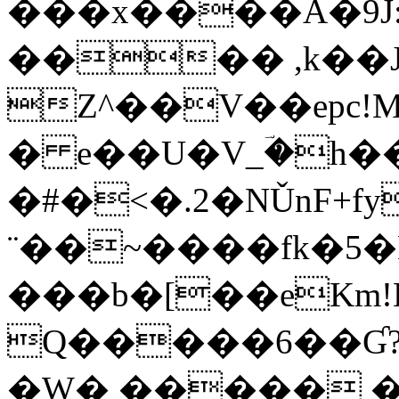
���x����A�9J:;~
���� ,k��J
Z^��V��epc!M
� e��U�V_ؔ�h�
�#�<�.2�NǓnF+f
¨��~����fk�5�
���b�[��eKm!
Q�����6��Ɠ?
�W� ����� 