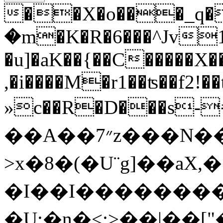
��X�o���_q�
�m�K�R�6���^Jv1
�u]�aK��{��C�����X��
,�i����M�r1��ʦ��f2
»c��R�D���s-
��A��7״z���N����Ƈ�O��{?
>x�8�(�U¨g]� �aX,
�I��I��������
�U:�n�<:>��ǀ��