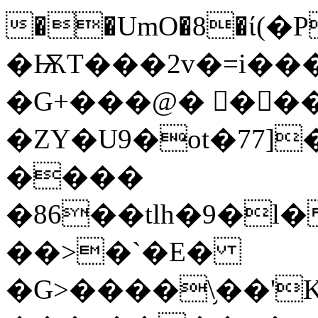
��UmO�8�ί(�P
�ѬT���2v�=i�
�G+���@� �ٌ�
�ZY�U9�ot�77]����{�˗��Prg
����
�86��tlh�9�l����lh�Ќ��v'�ܘ��
��>�`�E�
�G>����\֥��'K