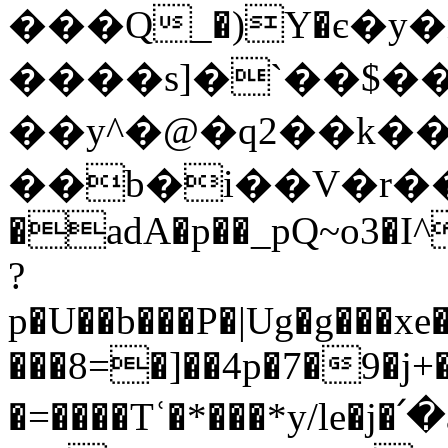
���Q_�)Y�є�y�n
����s]�`��$�
��y^�@�q2��k�
��b�i��V�r��
�adA�p
��_pQ~o3�I
?
p�U��b���P�|Ug�g���
���8=�]��4p�7�9�j+
�=����Tʿ�*���*y/le�j�՛�asڤ�|��y