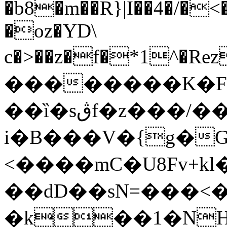
�b8�m��R}|I��4�/�<�
�oz�YD\
c�>��z�f�*1^�Rez��ޙ�nl�!z��$Me%I����o�go�
��������K�F
��ȉ�sڨf�z���/����
i�B���V�{g�GSV�qW�>~L�
<����mC�U8Fv+kl
��dD��sN=���<�
�k��1�NH[