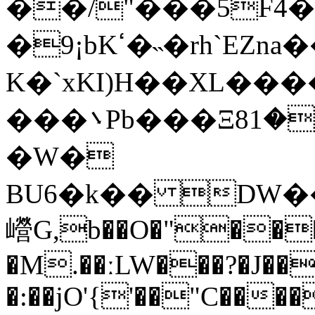
��/"���5F4�H�ږ�}7E�L�^xܗ��؀��:8yBF~oG����'
�9¡bKߵ�˵�rh`EZna��*�а\�l<�(�bN�E���R���lL�߮���n{t?
K�`xKI)H��XL���
���܌Pb���Ξ8ޕ���1�>������ֶ~}
�W�
BU6�k�� DW�
巆G,b��O�"���
�M.��ːLW���?�J��,
�:��jO'{'��"C����,