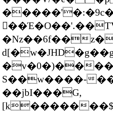
�����'�:�9c�
򭩪��Έ�O��'.��TV
�Nz��6f��z�
d[�w�JHD�g��g
�v�0�)����h
S��w����-��
��jbI���G,
[k�������$