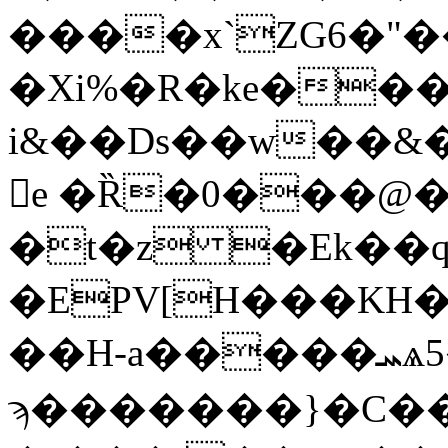
����x`ZG6�"��{���
�Xi%�R�ke���
i&��Ds��w��&
𡆁e �Ȑ�0���@
�t�z �Ek�
�EPV[H���KH�
��H-a�����ܚѧ5��A��! =Rև�/�x�鋓
ϡ�������}�C�