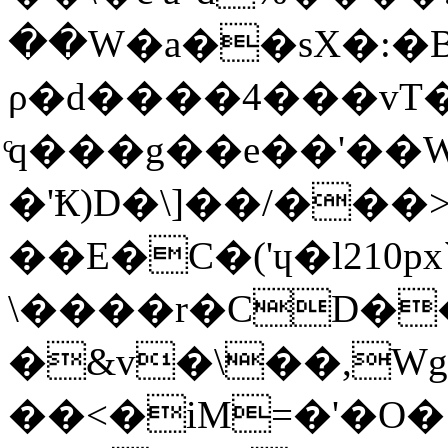
��W�a��sX�:�
ρ�d����4���vT�
ͨq���g��e��'��
�'Ҟ)D�\]��/��
��E�C�('ɥ�l210
\����r�CD��\
�&v�\��,Wg
��<�iM=�'�O�