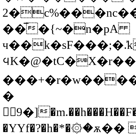
2�c%���nc��
��̅�{~�n�pA
ч��k�sF���;�.͐k
᪪K�@�tC�X�r��
���+�r�w����X�
�
9�]�m.��h���H��
�YYf�?�h�*�۞�ѫ�� 