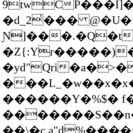
9twCP���I]
�d_2̍��� @�U�
Ɲ]���.�Q�t
�Z{:Yr�����)
�yd"Qri�a�>�
���L_�w��x�x
������Y�%$� f
�������S��n�h
��\�c a"d%����: