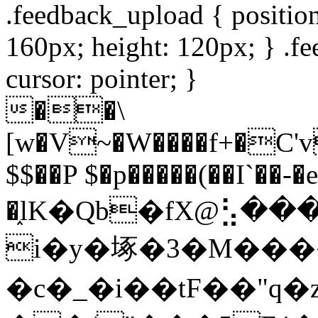
.feedback_upload { position:
160px; height: 120px; } .fe
cursor: pointer; }
��\
[w�V~�W����f+�C'v
$$��P $�p�����(��I`��-�e
�֑lK�Qb�fX@⣣���
i�y�㙇�3�M����
�c�_�i��tF��"q�z