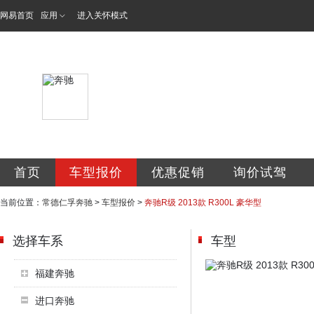
网易首页
应用
进入关怀模式
常德仁孚汽车服务
首页
车型报价
优惠促销
询价试驾
当前位置：
常德仁孚奔驰
>
车型报价
>
奔驰R级 2013款 R300L 豪华型
选择车系
车型
福建奔驰
进口奔驰