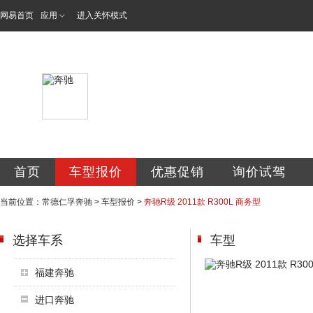
网易首页
应用
进入关怀模式
常德仁孚汽车服务
首页
车型报价
优惠促销
询价试驾
当前位置：
常德仁孚奔驰
>
车型报价
>
奔驰R级 2011款 R300L 商务型
选择车系
车型
福建奔驰
进口奔驰